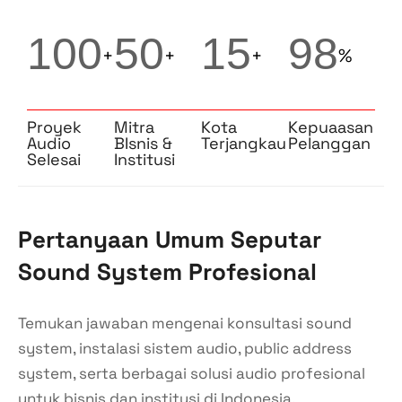
1
0
0
5
0
1
5
9
8
+
+
+
%
Proyek
Mitra
Kota
Kepuaasan
Audio
BIsnis &
Terjangkau
Pelanggan
Selesai
Institusi
Pertanyaan Umum Seputar
Sound System Profesional
Temukan jawaban mengenai konsultasi sound
system, instalasi sistem audio, public address
system, serta berbagai solusi audio profesional
untuk bisnis dan institusi di Indonesia.