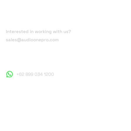
Email Address
Interested in working with us?
sales@audioonepro.com
Phone Number
+62 899 034 1200
Follow Us