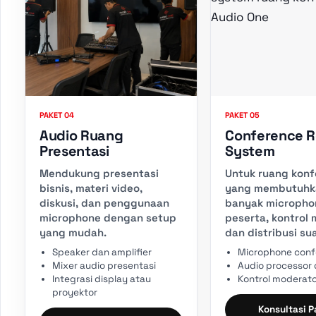
PAKET 04
PAKET 05
Audio Ruang
Conference 
Presentasi
System
Mendukung presentasi
Untuk ruang konf
bisnis, materi video,
yang membutuhk
diskusi, dan penggunaan
banyak micropho
microphone dengan setup
peserta, kontrol 
yang mudah.
dan distribusi sua
Speaker dan amplifier
Microphone con
Mixer audio presentasi
Audio processor 
Integrasi display atau
Kontrol moderat
proyektor
Konsultasi 