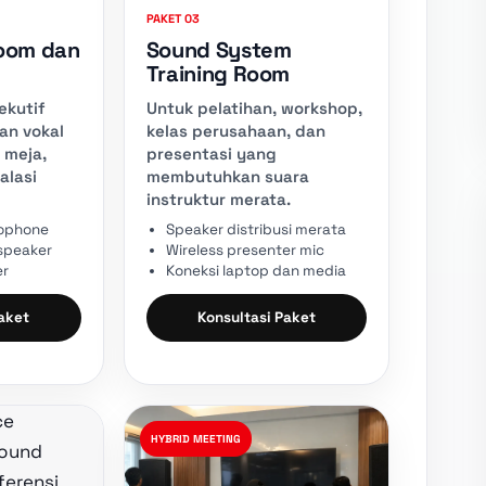
PAKET 03
oom dan
Sound System
Training Room
ekutif
Untuk pelatihan, workshop,
n vokal
kelas perusahaan, dan
 meja,
presentasi yang
alasi
membutuhkan suara
instruktur merata.
rophone
Speaker distribusi merata
 speaker
Wireless presenter mic
er
Koneksi laptop dan media
Paket
Konsultasi Paket
HYBRID MEETING