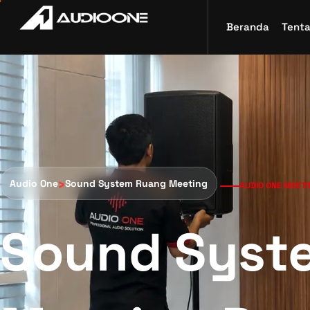
Beranda
Tent
›
Audio One
Sound System Ruang Meeting
AUDIO ONE MEET
Sound Syst