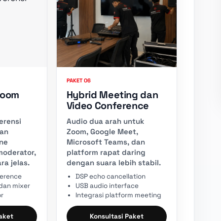
PAKET 06
Room
Hybrid Meeting dan
Video Conference
erensi
Audio dua arah untuk
an
Zoom, Google Meet,
ne
Microsoft Teams, dan
moderator,
platform rapat daring
ra jelas.
dengan suara lebih stabil.
ference
DSP echo cancellation
dan mixer
USB audio interface
or
Integrasi platform meeting
Paket
Konsultasi Paket