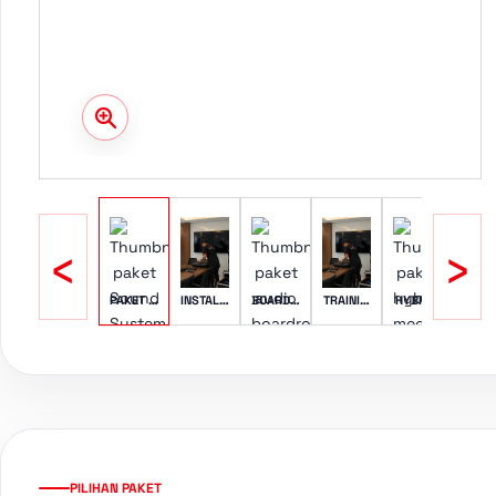
‹
›
PAKET MEETING
INSTALASI
BOARDROOM
TRAINING ROOM
HYBRID MEETING
CONF
PILIHAN PAKET