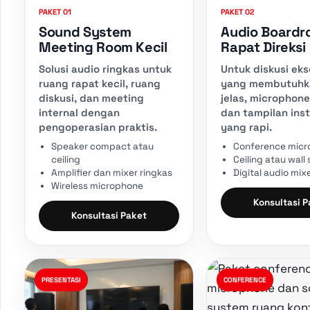
PAKET 01
PAKET 02
Sound System
Audio Boardr
Meeting Room Kecil
Rapat Direksi
Solusi audio ringkas untuk
Untuk diskusi eks
ruang rapat kecil, ruang
yang membutuhka
diskusi, dan meeting
jelas, microphone
internal dengan
dan tampilan inst
pengoperasian praktis.
yang rapi.
Speaker compact atau
Conference mic
ceiling
Ceiling atau wall
Amplifier dan mixer ringkas
Digital audio mix
Wireless microphone
Konsultasi 
Konsultasi Paket
PRESENTASI
CONFERENCE